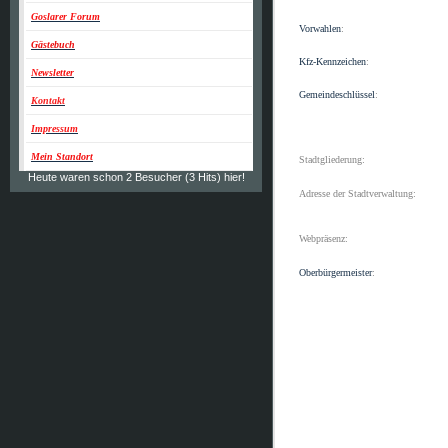
Goslarer Forum
Vorwahlen
:
Gästebuch
Kfz-Kennzeichen
:
Newsletter
Gemeindeschlüssel
:
Kontakt
Impressum
Mein Standort
Stadtgliederung:
Heute waren schon 2 Besucher (3 Hits) hier!
Adresse der Stadtverwaltung:
Webpräsenz:
Oberbürgermeister
: