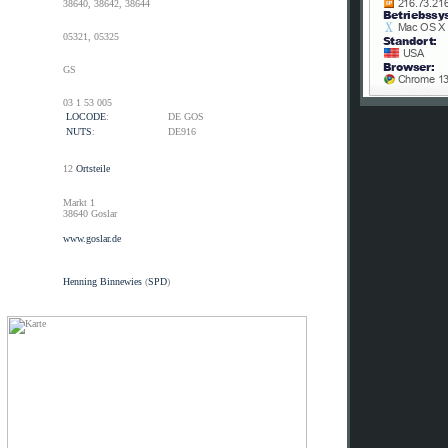
38640, 38642, 38644
05321, 05325
GS
03 1 53 005
LOCODE
:
DE GOS
NUTS
:
DE916
12
Ortsteile
Markt 1
38640 Goslar
www.goslar.de
Henning Binnewies
(
SPD
)