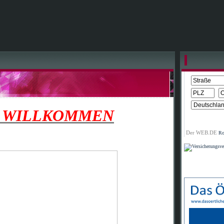
 WILLKOMMEN
Der WEB.DE
Ro