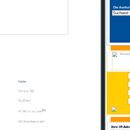
Goslar
255 m ü. NN
92,58 km²
[1]
41.785
(31. Dez. 2008)
451 Einwohner je km²