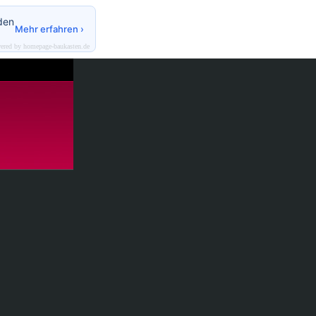
den
Mehr erfahren ›
ered by homepage-baukasten.de