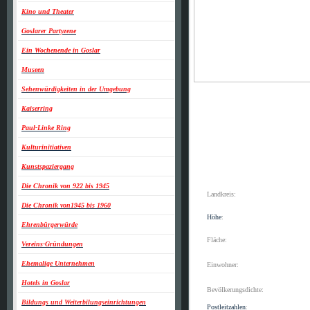
Kino und Theater
Goslarer Partyzene
Ein Wochenende in Goslar
Museen
Sehenwürdigkeiten in der Umgebung
Kaiserring
Paul-Linke Ring
Kulturinitiativen
Kunstspaziergang
Die Chronik von 922 bis 1945
Landkreis:
Die Chronik von1945 bis 1960
Höhe
:
Ehrenbürgerwürde
Fläche:
Vereins-Gründungen
Ehemalige Unternehmen
Einwohner:
Hotels in Goslar
Bevölkerungsdichte:
Bildungs und Weiterbilungseinrichtungen
Postleitzahlen
: