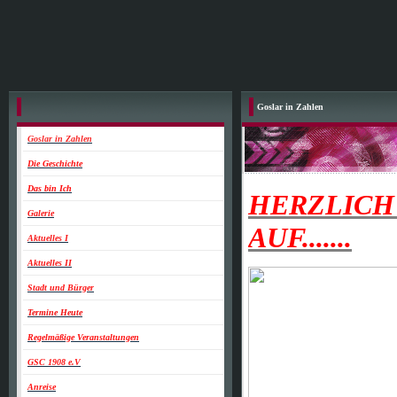
Goslar in Zahlen
Goslar in Zahlen
Die Geschichte
Das bin Ich
HERZLICH
Galerie
AUF.......
Aktuelles I
Aktuelles II
Stadt und Bürger
Termine Heute
Regelmäßige Veranstaltungen
GSC 1908 e.V
Anreise